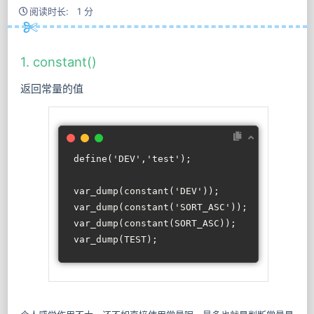
阅读时长: 1 分
1. constant()
返回常量的值
define(
'DEV'
,
'test'
);
var_dump(constant(
'DEV'
));       //string(
var_dump(constant(
'SORT_ASC'
));  //int(4) 
var_dump(constant(SORT_ASC));    //NULL
var_dump(TEST);                  //string(