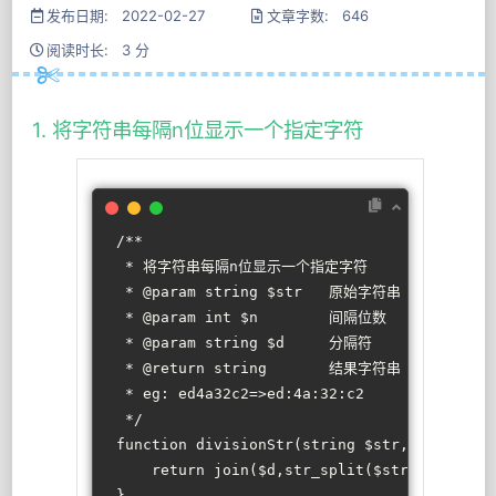
发布日期: 2022-02-27
文章字数: 646
阅读时长: 3 分
1. 将字符串每隔n位显示一个指定字符
/**
 * 将字符串每隔n位显示一个指定字符
 * 
@param
 string $str   原始字符串
 * 
@param
 int $n        间隔位数
 * 
@param
 string $d     分隔符
 * 
@return
 string       结果字符串
 * eg: ed4a32c2=>ed:4a:32:c2
 */
function
divisionStr
(
string
$str
,
int
$n
,
st
return
join
(
$d
,
str_split
(
$str
,
$n
)));
}