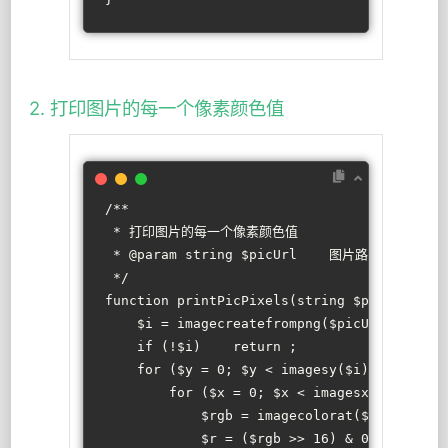
2. 打印图片的每一个像素颜色值
/**
 * 打印图片的每一个像素颜色值
 * 
@param
 string $picUrl    图片路径
 */
function
printPicPixels
(
string
$picUrl
): 
v
$i
 = 
imagecreatefrompng
(
$picUrl
);
if
 (!
$i
)    
return
 ;
for
 (
$y
 = 
0
; 
$y
 < 
imagesy
(
$i
); 
$y
++) {
for
 (
$x
 = 
0
; 
$x
 < 
imagesx
(
$i
); 
$x
+
$rgb
 = 
imagecolorat
(
$i
, 
$x
, 
$y
$r
 = (
$rgb
 >> 
16
) & 
0xFF
;