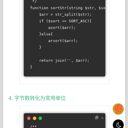
 */
function
sortStr
(
string
$str
, 
$sort
=SORT_A
$arr
 = 
str_split
(
$str
);
if
 (
$sort
 == SORT_ASC){
asort
(
$arr
);
    }
else
{
arsort
(
$arr
);
    }
return
join
(
''
, 
$arr
);
}
4. 字节数转化为常用单位
/**