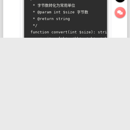
 * 字节数转化为常用单位
 * 
@param
 int $size 字节数
 * 
@return
 string
 */
function
convert
(
int
$size
): 
string
{
$unit
 = [
'b'
, 
'kb'
, 
'mb'
, 
'gb'
, 
'tb'
, 
$exp
 = 
floor
(
log
(
$size
, 
1024
));
return
round
(
$size
 / 
pow
(
1024
, 
$exp
), 
}
// 使用：查看内存使用 echo convert(memory_get_u
5. ping指定地址，用于监控服务器是否在线
/**