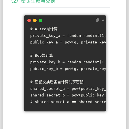
（2）密钥生成与交换
# Alice端计算
private_key_a = random.randint(
1
, p-
1
)  
# 
public_key_a = 
pow
(g, private_key_a, p) 
# 
# Bob端计算
private_key_b = random.randint(
1
, p-
1
)  
# 
public_key_b = 
pow
(g, private_key_b, p) 
# 
# 密钥交换后各自计算共享密钥
shared_secret_a = 
pow
(public_key_b, privat
shared_secret_b = 
pow
(public_key_a, privat
# shared_secret_a == shared_secret_b