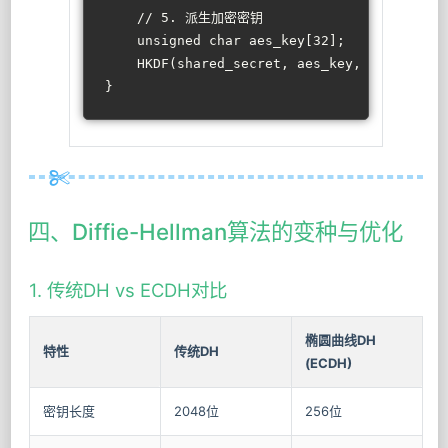
// 5. 派生加密密钥
unsigned
char
 aes_key[
32
];
    HKDF(shared_secret, aes_key, 
32
, 
"IoT_
}
四、Diffie-Hellman算法的变种与优化
1. 传统DH vs ECDH对比
椭圆曲线DH
特性
传统DH
(ECDH)
密钥长度
2048位
256位