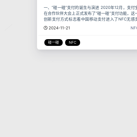
一、”碰一碰”支付的诞生与演进 2020年12月，支付
在合作伙伴大会上正式发布了”碰一碰”支付功能，这
创新支付方式标志着中国移动支付进入了NFC无感
付的新阶段。作为国内领先的第三方支付平台，支
2024-11-21
NF
宝将这一技术称为”数字人民币NFC支付解
碰一碰
NFC