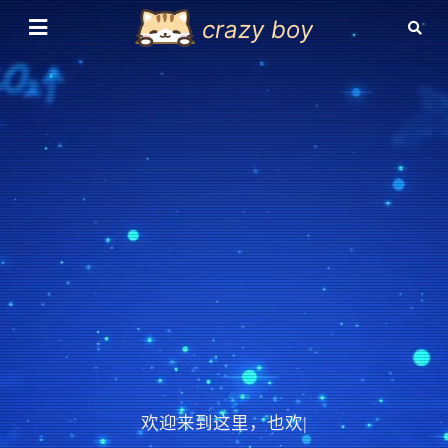
crazy boy
欢迎来到这里，也欢迎大家的
|