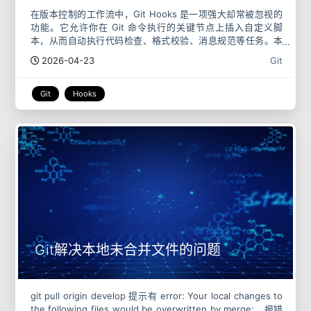
在版本控制的工作流中，Git Hooks 是一项强大却常被忽视的
功能。它允许你在 Git 命令执行的关键节点上插入自定义脚
本，从而自动执行代码检查、格式校验、消息规范等任务。本
文将带你全面了解 Git Hooks 的原理、用法，以及如何在实
2026-04-23
Git
Git
Hooks
Git解决本地未合并文件的问题
git pull origin develop 提示有 error: Your local changes to
the following files would be overwritten by merge:，报错